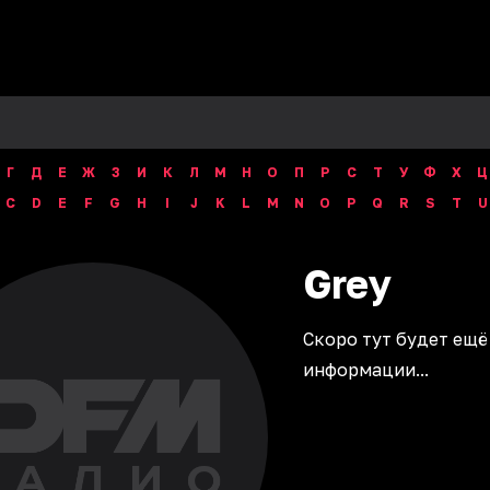
Г
Д
Е
Ж
З
И
К
Л
М
Н
О
П
Р
С
Т
У
Ф
Х
Ц
C
D
E
F
G
H
I
J
K
L
M
N
O
P
Q
R
S
T
U
Grey
Скоро тут будет ещё
информации...