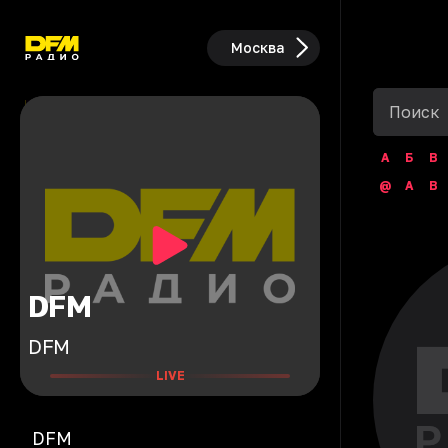
Москва
А
Б
В
@
A
B
DFM
DFM
LIVE
DFM