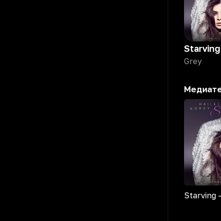
Grey
Медиат
Starving 