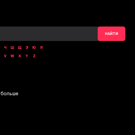
НАЙТИ
Ч
Ш
Щ
Э
Ю
Я
V
W
X
Y
Z
 больше