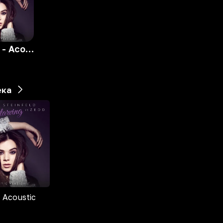
Starving - Acoustic
ека
- Acoustic