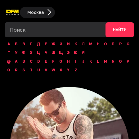
Москва
НАЙТИ
А
Б
В
Г
Д
Е
Ж
З
И
К
Л
М
Н
О
П
Р
С
Т
У
Ф
Х
Ц
Ч
Ш
Щ
Э
Ю
Я
@
A
B
C
D
E
F
G
H
I
J
K
L
M
N
O
P
Q
R
S
T
U
V
W
X
Y
Z