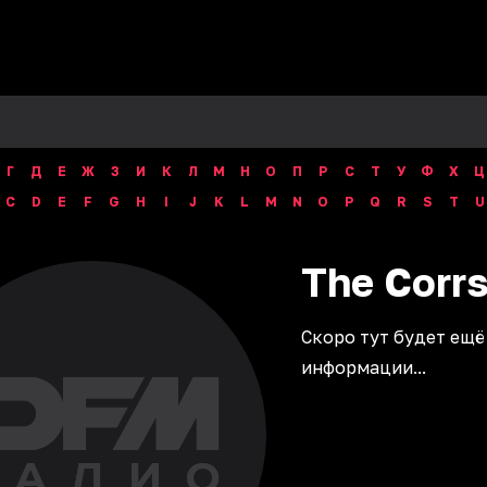
Г
Д
Е
Ж
З
И
К
Л
М
Н
О
П
Р
С
Т
У
Ф
Х
Ц
C
D
E
F
G
H
I
J
K
L
M
N
O
P
Q
R
S
T
U
The
Corr
Скоро тут будет ещё
информации...