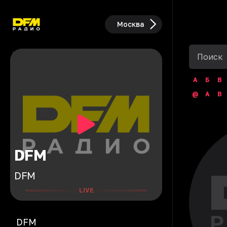
Москва
А
Б
В
@
A
B
DFM
DFM
LIVE
DFM