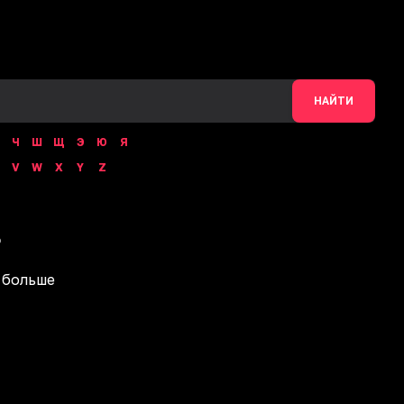
НАЙТИ
Ч
Ш
Щ
Э
Ю
Я
V
W
X
Y
Z
s
 больше