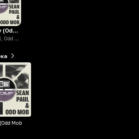
Get Busy (Odd Mob Club Mix)
Sean Paul, Odd Mob
ека
 (Odd Mob