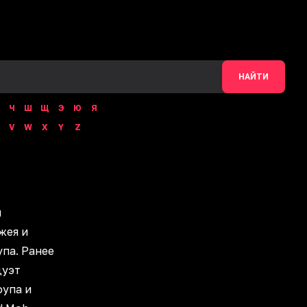
НАЙТИ
Ч
Ш
Щ
Э
Ю
Я
V
W
X
Y
Z
м
жея и
па. Ранее
дуэт
оупа и