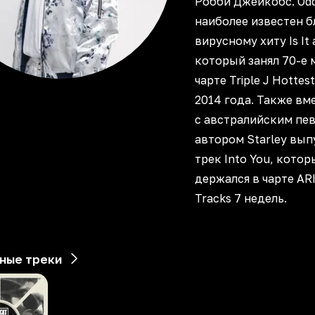
Робби Джейкобс. Od
наиболее известен б
вирусному хиту Is It 
который занял 70-е 
чарте Triple J Hottes
2014 года. Также вм
с австралийским пе
автором Starley вып
трек Into You, котор
держался в чарте ARI
Tracks 7 недель.
ные треки