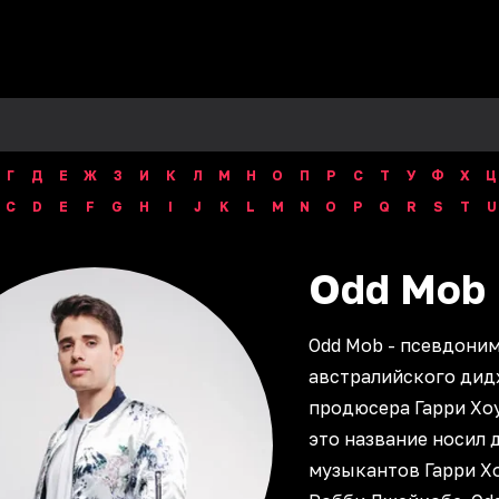
Г
Д
Е
Ж
З
И
К
Л
М
Н
О
П
Р
С
Т
У
Ф
Х
Ц
C
D
E
F
G
H
I
J
K
L
M
N
O
P
Q
R
S
T
U
Odd
Mob
Odd Mob - псевдони
австралийского дид
продюсера Гарри Хоу
это название носил 
музыкантов Гарри Х