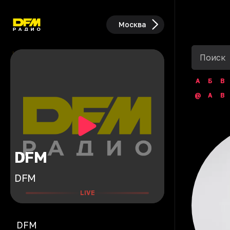
Москва
А
Б
В
@
A
B
DFM
DFM
LIVE
DFM