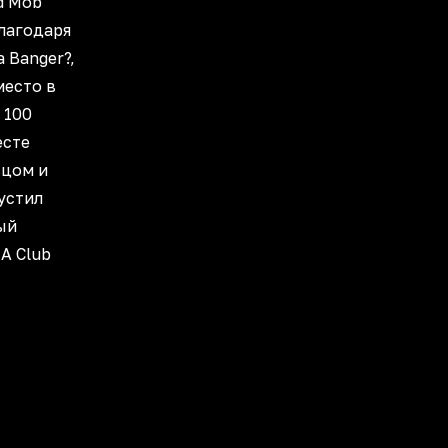
d Mob
лагодаря
a Banger?,
место в
t 100
есте
вцом и
устил
ый
A Club