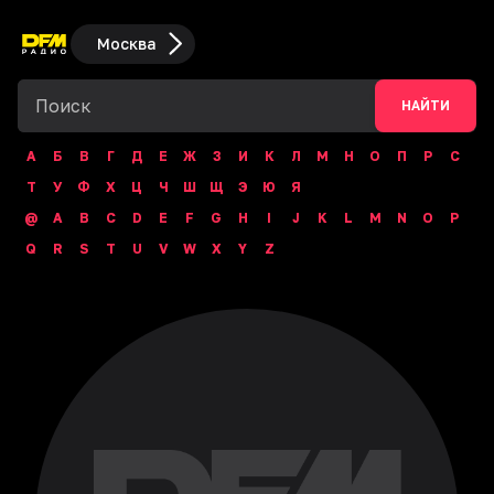
Москва
НАЙТИ
А
Б
В
Г
Д
Е
Ж
З
И
К
Л
М
Н
О
П
Р
С
Т
У
Ф
Х
Ц
Ч
Ш
Щ
Э
Ю
Я
@
A
B
C
D
E
F
G
H
I
J
K
L
M
N
O
P
Q
R
S
T
U
V
W
X
Y
Z