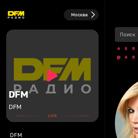
Москва
А
Б
В
@
A
B
DFM
DFM
LIVE
DFM