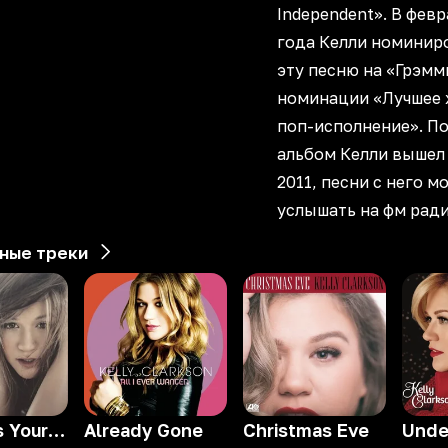
Independent». В фев
года Келли номиниро
эту песню на «Грэмм
номинации «Лучшее
поп-исполнение». П
альбом Келли вышел 
2011, песни с него м
услышать на фм ради
ные треки
Where Is Your Heart
Already Gone
Christmas Eve