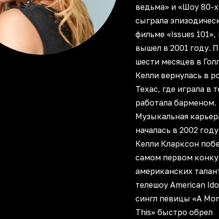
ведьма» и «Шоу 80-х
сыграла эпизодичес
фильме «Issues 101»
вышел в 2001 году. 
шести месяцев в Гол
Келли вернулась в р
Техас, где играла в т
работала барменом.
Музыкальная карьер
началась в 2002 году
Келли Кларксон поб
самом первом конку
американских талан
телешоу American Id
сингл певицы «A Mom
This» быстро обрел