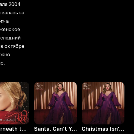
рале 2004
валась за
и» в
 женское
оследний
в октябре
ожно
о.
Underneath the Tree
Santa, Can’t You Hear Me
Christmas Isn't Canceled (Just You)