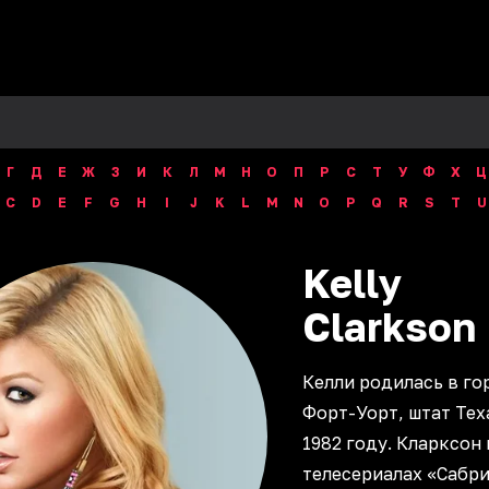
Г
Д
Е
Ж
З
И
К
Л
М
Н
О
П
Р
С
Т
У
Ф
Х
Ц
C
D
E
F
G
H
I
J
K
L
M
N
O
P
Q
R
S
T
U
Kelly
Clarkson
Келли родилась в го
Форт-Уорт, штат Тех
1982 году. Кларксон 
телесериалах «Сабри