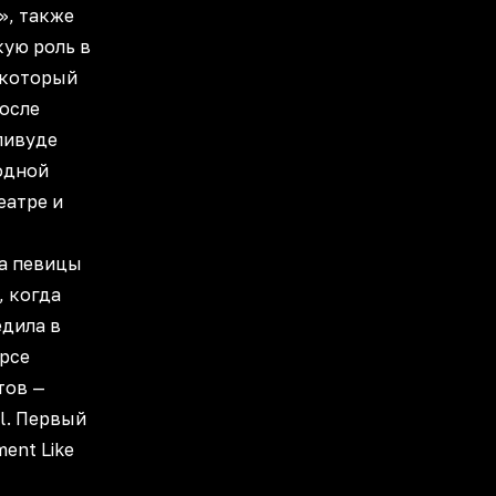
», также
кую роль в
, который
После
ливуде
одной
еатре и
а певицы
, когда
едила в
рсе
тов —
ol. Первый
ent Like