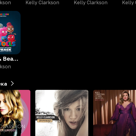
rkson
Kelly Clarkson
Kelly Clarkson
Kelly
Broken & Beautiful
rkson
ека