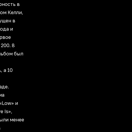
рность в
ом Келли,
ущен в
года и
ервое
 200. 8
льбом был
 а 10
аде.
ма
«Low» и
e Is»,
были менее
s