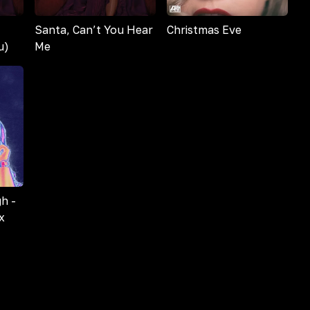
Santa, Can’t You Hear
Christmas Eve
u)
Me
gh -
x