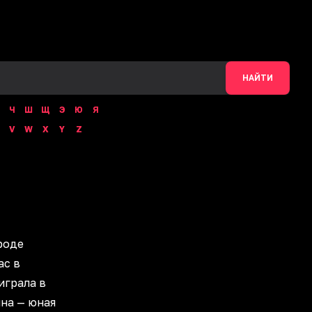
НАЙТИ
Ч
Ш
Щ
Э
Ю
Я
V
W
X
Y
Z
роде
ас в
играла в
на — юная