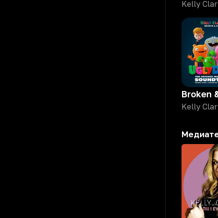
Kelly Cla
Kelly Cla
Медиат