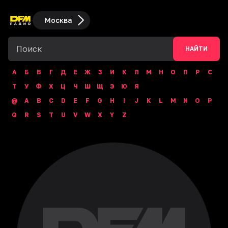
Москва
НАЙТИ
А
Б
В
Г
Д
Е
Ж
З
И
К
Л
М
Н
О
П
Р
С
Т
У
Ф
Х
Ц
Ч
Ш
Щ
Э
Ю
Я
@
A
B
C
D
E
F
G
H
I
J
K
L
M
N
O
P
Q
R
S
T
U
V
W
X
Y
Z