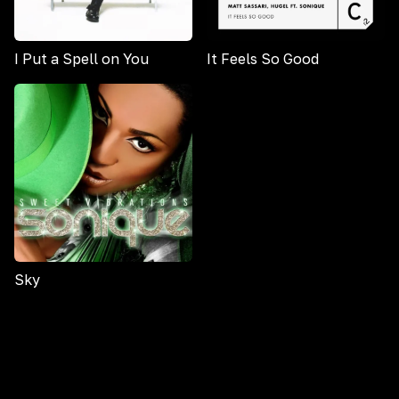
I Put a Spell on You
It Feels So Good
Sky