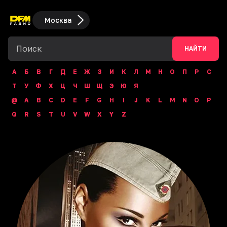
Москва
НАЙТИ
А
Б
В
Г
Д
Е
Ж
З
И
К
Л
М
Н
О
П
Р
С
Т
У
Ф
Х
Ц
Ч
Ш
Щ
Э
Ю
Я
@
A
B
C
D
E
F
G
H
I
J
K
L
M
N
O
P
Q
R
S
T
U
V
W
X
Y
Z