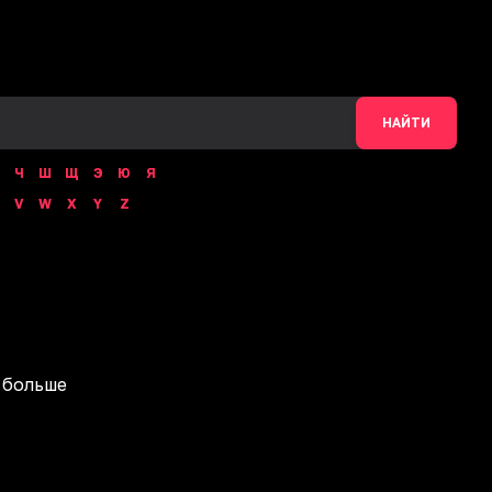
НАЙТИ
Ч
Ш
Щ
Э
Ю
Я
V
W
X
Y
Z
 больше