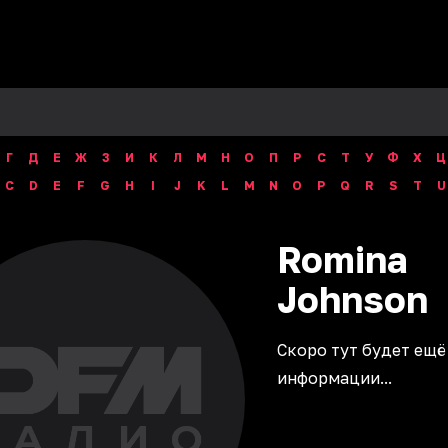
Г
Д
Е
Ж
З
И
К
Л
М
Н
О
П
Р
С
Т
У
Ф
Х
Ц
C
D
E
F
G
H
I
J
K
L
M
N
O
P
Q
R
S
T
U
Romina
Johnson
Скоро тут будет ещё
информации...