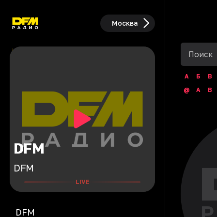
Москва
А
Б
В
@
A
B
DFM
DFM
LIVE
DFM