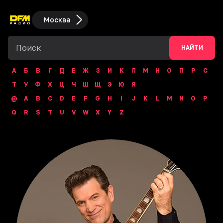
Москва
НАЙТИ
А
Б
В
Г
Д
Е
Ж
З
И
К
Л
М
Н
О
П
Р
С
Т
У
Ф
Х
Ц
Ч
Ш
Щ
Э
Ю
Я
@
A
B
C
D
E
F
G
H
I
J
K
L
M
N
O
P
Q
R
S
T
U
V
W
X
Y
Z