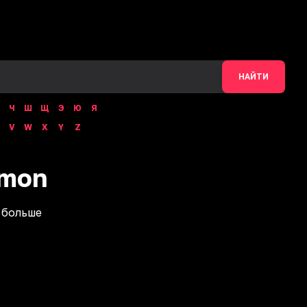
НАЙТИ
Ч
Ш
Щ
Э
Ю
Я
V
W
X
Y
Z
imon
 больше