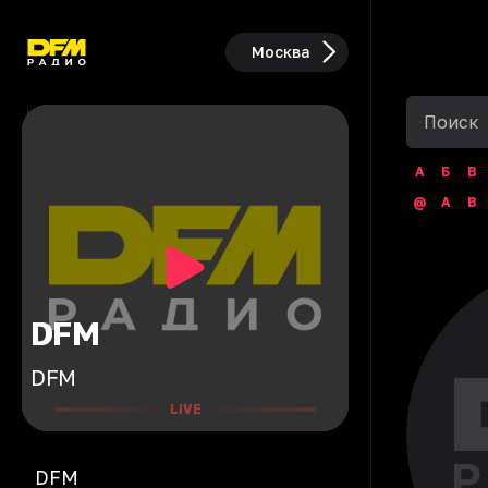
Москва
А
Б
В
@
A
B
DFM
DFM
LIVE
DFM