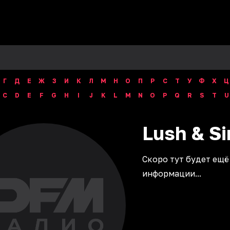
Г
Д
Е
Ж
З
И
К
Л
М
Н
О
П
Р
С
Т
У
Ф
Х
Ц
C
D
E
F
G
H
I
J
K
L
M
N
O
P
Q
R
S
T
U
Lush & S
Скоро тут будет ещё
информации...