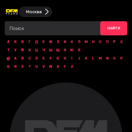
Москва
НАЙТИ
А
Б
В
Г
Д
Е
Ж
З
И
К
Л
М
Н
О
П
Р
С
Т
У
Ф
Х
Ц
Ч
Ш
Щ
Э
Ю
Я
@
A
B
C
D
E
F
G
H
I
J
K
L
M
N
O
P
Q
R
S
T
U
V
W
X
Y
Z