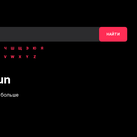
НАЙТИ
Ч
Ш
Щ
Э
Ю
Я
V
W
X
Y
Z
un
 больше