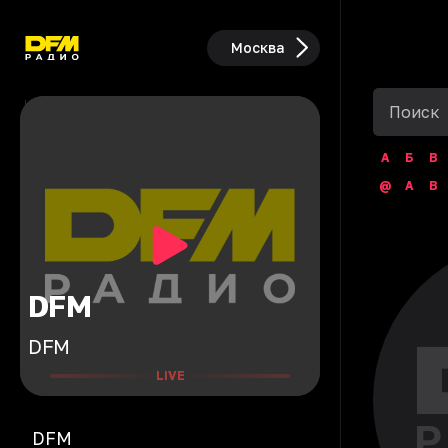
Москва
А
Б
В
@
A
B
DFM
DFM
LIVE
DFM