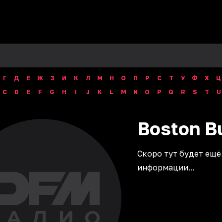
Г
Д
Е
Ж
З
И
К
Л
М
Н
О
П
Р
С
Т
У
Ф
Х
Ц
C
D
E
F
G
H
I
J
K
L
M
N
O
P
Q
R
S
T
U
Boston
B
Скоро тут будет ещё
информации...