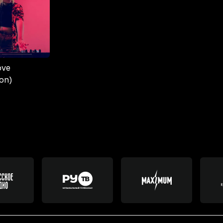
ove
on)