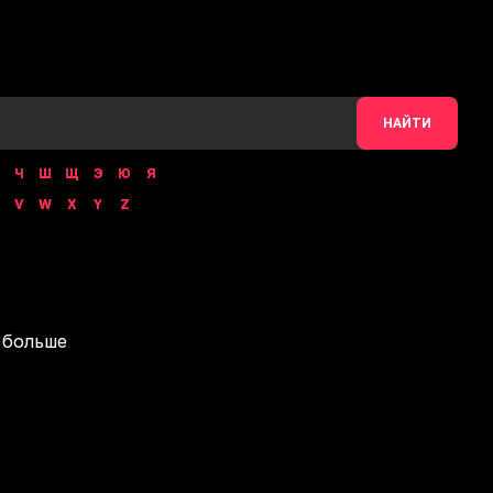
НАЙТИ
Ч
Ш
Щ
Э
Ю
Я
V
W
X
Y
Z
 больше