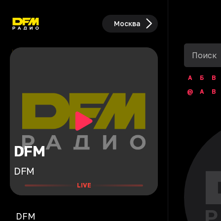
Москва
А
Б
В
@
A
B
DFM
DFM
LIVE
DFM