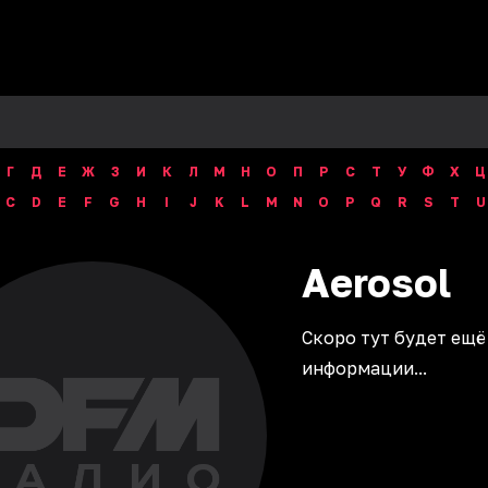
Г
Д
Е
Ж
З
И
К
Л
М
Н
О
П
Р
С
Т
У
Ф
Х
Ц
C
D
E
F
G
H
I
J
K
L
M
N
O
P
Q
R
S
T
U
Aerosol
Скоро тут будет ещё
информации...