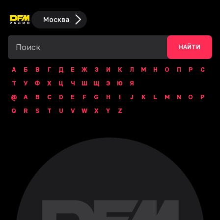
Москва
НАЙТИ
А
Б
В
Г
Д
Е
Ж
З
И
К
Л
М
Н
О
П
Р
С
Т
У
Ф
Х
Ц
Ч
Ш
Щ
Э
Ю
Я
@
A
B
C
D
E
F
G
H
I
J
K
L
M
N
O
P
Q
R
S
T
U
V
W
X
Y
Z