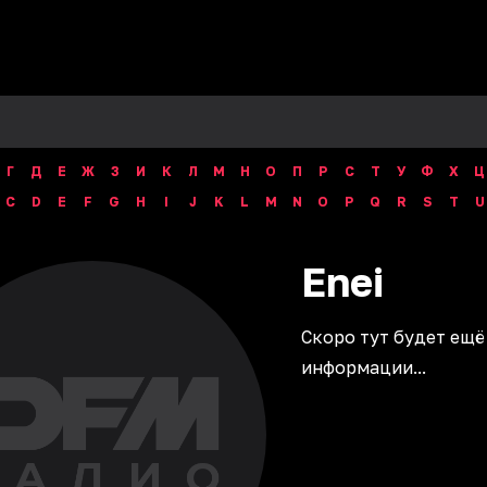
Г
Д
Е
Ж
З
И
К
Л
М
Н
О
П
Р
С
Т
У
Ф
Х
Ц
C
D
E
F
G
H
I
J
K
L
M
N
O
P
Q
R
S
T
U
Enei
Скоро тут будет ещё
информации...