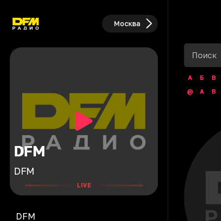
Москва
А
Б
В
@
A
B
DFM
DFM
LIVE
DFM