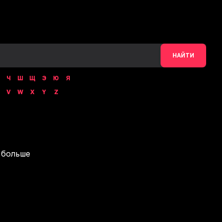
НАЙТИ
Ч
Ш
Щ
Э
Ю
Я
V
W
X
Y
Z
 больше