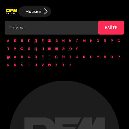
Москва
НАЙТИ
А
Б
В
Г
Д
Е
Ж
З
И
К
Л
М
Н
О
П
Р
С
Т
У
Ф
Х
Ц
Ч
Ш
Щ
Э
Ю
Я
@
A
B
C
D
E
F
G
H
I
J
K
L
M
N
O
P
Q
R
S
T
U
V
W
X
Y
Z