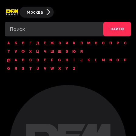
Москва
НАЙТИ
А
Б
В
Г
Д
Е
Ж
З
И
К
Л
М
Н
О
П
Р
С
Т
У
Ф
Х
Ц
Ч
Ш
Щ
Э
Ю
Я
@
A
B
C
D
E
F
G
H
I
J
K
L
M
N
O
P
Q
R
S
T
U
V
W
X
Y
Z