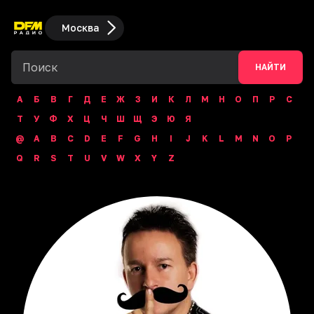
Москва
НАЙТИ
А
Б
В
Г
Д
Е
Ж
З
И
К
Л
М
Н
О
П
Р
С
Т
У
Ф
Х
Ц
Ч
Ш
Щ
Э
Ю
Я
@
A
B
C
D
E
F
G
H
I
J
K
L
M
N
O
P
Q
R
S
T
U
V
W
X
Y
Z