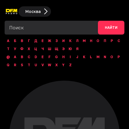
Москва
НАЙТИ
А
Б
В
Г
Д
Е
Ж
З
И
К
Л
М
Н
О
П
Р
С
Т
У
Ф
Х
Ц
Ч
Ш
Щ
Э
Ю
Я
@
A
B
C
D
E
F
G
H
I
J
K
L
M
N
O
P
Q
R
S
T
U
V
W
X
Y
Z