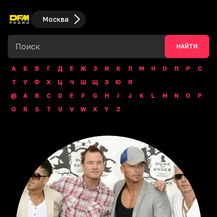
Москва
НАЙТИ
А
Б
В
Г
Д
Е
Ж
З
И
К
Л
М
Н
О
П
Р
С
Т
У
Ф
Х
Ц
Ч
Ш
Щ
Э
Ю
Я
@
A
B
C
D
E
F
G
H
I
J
K
L
M
N
O
P
Q
R
S
T
U
V
W
X
Y
Z