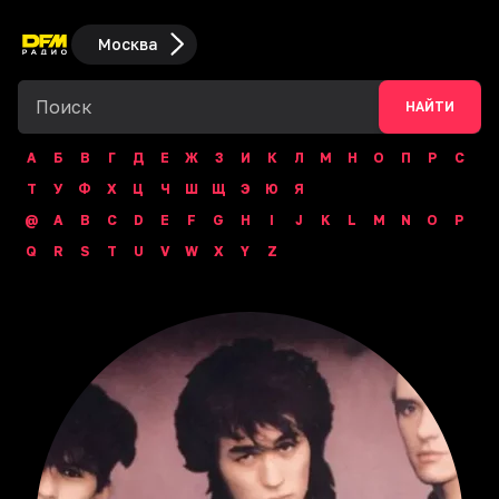
Москва
НАЙТИ
А
Б
В
Г
Д
Е
Ж
З
И
К
Л
М
Н
О
П
Р
С
Т
У
Ф
Х
Ц
Ч
Ш
Щ
Э
Ю
Я
@
A
B
C
D
E
F
G
H
I
J
K
L
M
N
O
P
Q
R
S
T
U
V
W
X
Y
Z