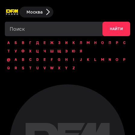
Москва
НАЙТИ
А
Б
В
Г
Д
Е
Ж
З
И
К
Л
М
Н
О
П
Р
С
Т
У
Ф
Х
Ц
Ч
Ш
Щ
Э
Ю
Я
@
A
B
C
D
E
F
G
H
I
J
K
L
M
N
O
P
Q
R
S
T
U
V
W
X
Y
Z