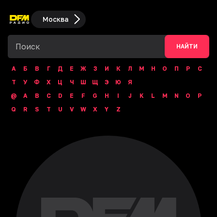
Москва
НАЙТИ
А
Б
В
Г
Д
Е
Ж
З
И
К
Л
М
Н
О
П
Р
С
Т
У
Ф
Х
Ц
Ч
Ш
Щ
Э
Ю
Я
@
A
B
C
D
E
F
G
H
I
J
K
L
M
N
O
P
Q
R
S
T
U
V
W
X
Y
Z