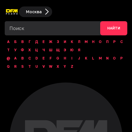
Москва
НАЙТИ
А
Б
В
Г
Д
Е
Ж
З
И
К
Л
М
Н
О
П
Р
С
Т
У
Ф
Х
Ц
Ч
Ш
Щ
Э
Ю
Я
@
A
B
C
D
E
F
G
H
I
J
K
L
M
N
O
P
Q
R
S
T
U
V
W
X
Y
Z