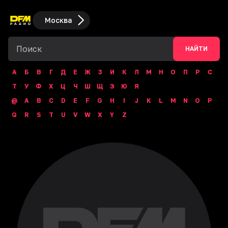
Москва
НАЙТИ
А
Б
В
Г
Д
Е
Ж
З
И
К
Л
М
Н
О
П
Р
С
Т
У
Ф
Х
Ц
Ч
Ш
Щ
Э
Ю
Я
@
A
B
C
D
E
F
G
H
I
J
K
L
M
N
O
P
Q
R
S
T
U
V
W
X
Y
Z