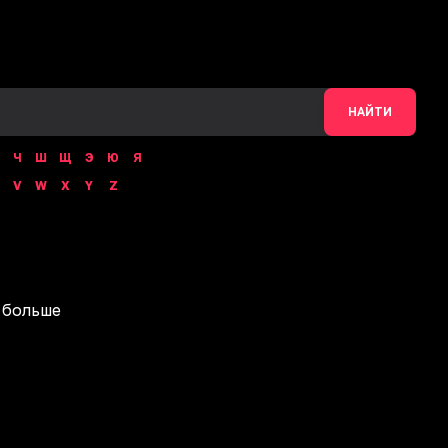
НАЙТИ
Ч
Ш
Щ
Э
Ю
Я
V
W
X
Y
Z
 больше