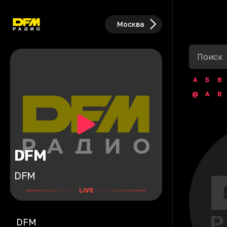
Москва
А
Б
В
@
A
B
DFM
DFM
LIVE
DFM