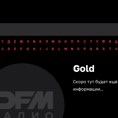
Г
Д
Е
Ж
З
И
К
Л
М
Н
О
П
Р
С
Т
У
Ф
Х
Ц
C
D
E
F
G
H
I
J
K
L
M
N
O
P
Q
R
S
T
U
Gold
Скоро тут будет ещё
информации...