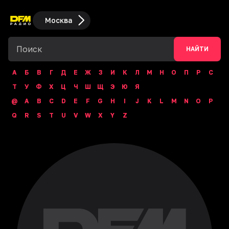
Москва
НАЙТИ
А
Б
В
Г
Д
Е
Ж
З
И
К
Л
М
Н
О
П
Р
С
Т
У
Ф
Х
Ц
Ч
Ш
Щ
Э
Ю
Я
@
A
B
C
D
E
F
G
H
I
J
K
L
M
N
O
P
Q
R
S
T
U
V
W
X
Y
Z