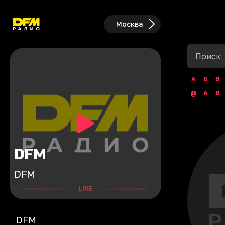
Москва
А
Б
В
@
A
B
DFM
DFM
LIVE
DFM