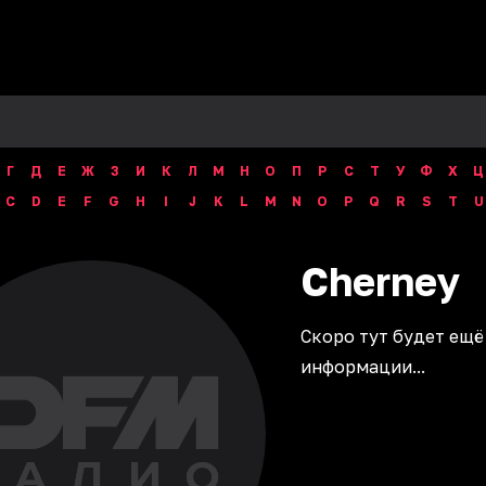
Г
Д
Е
Ж
З
И
К
Л
М
Н
О
П
Р
С
Т
У
Ф
Х
Ц
C
D
E
F
G
H
I
J
K
L
M
N
O
P
Q
R
S
T
U
Cherney
Скоро тут будет ещё
информации...