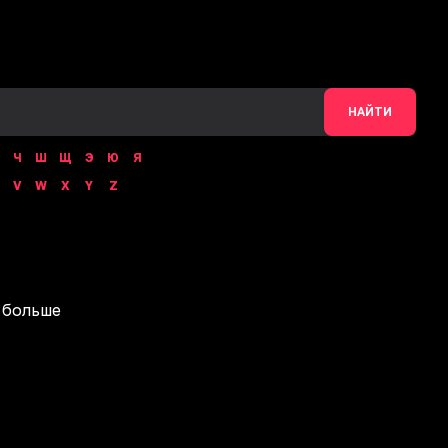
НАЙТИ
Ч
Ш
Щ
Э
Ю
Я
V
W
X
Y
Z
 больше