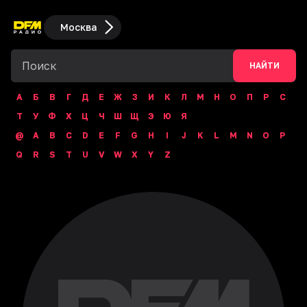
Москва
НАЙТИ
А
Б
В
Г
Д
Е
Ж
З
И
К
Л
М
Н
О
П
Р
С
Т
У
Ф
Х
Ц
Ч
Ш
Щ
Э
Ю
Я
@
A
B
C
D
E
F
G
H
I
J
K
L
M
N
O
P
Q
R
S
T
U
V
W
X
Y
Z