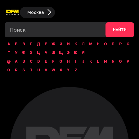
Москва
НАЙТИ
А
Б
В
Г
Д
Е
Ж
З
И
К
Л
М
Н
О
П
Р
С
Т
У
Ф
Х
Ц
Ч
Ш
Щ
Э
Ю
Я
@
A
B
C
D
E
F
G
H
I
J
K
L
M
N
O
P
Q
R
S
T
U
V
W
X
Y
Z