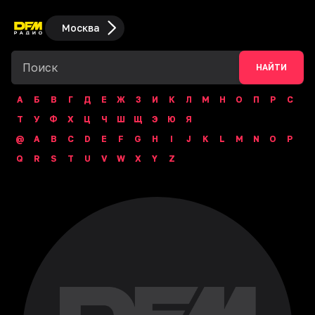
Москва
НАЙТИ
А
Б
В
Г
Д
Е
Ж
З
И
К
Л
М
Н
О
П
Р
С
Т
У
Ф
Х
Ц
Ч
Ш
Щ
Э
Ю
Я
@
A
B
C
D
E
F
G
H
I
J
K
L
M
N
O
P
Q
R
S
T
U
V
W
X
Y
Z