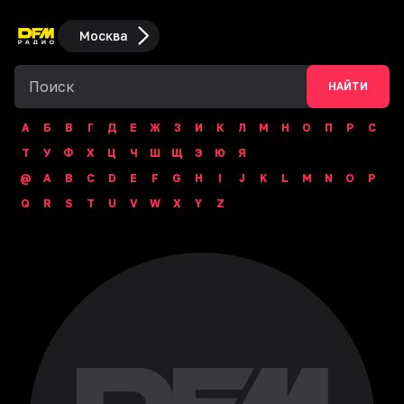
Москва
НАЙТИ
А
Б
В
Г
Д
Е
Ж
З
И
К
Л
М
Н
О
П
Р
С
Т
У
Ф
Х
Ц
Ч
Ш
Щ
Э
Ю
Я
@
A
B
C
D
E
F
G
H
I
J
K
L
M
N
O
P
Q
R
S
T
U
V
W
X
Y
Z