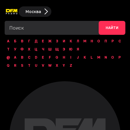
Москва
НАЙТИ
А
Б
В
Г
Д
Е
Ж
З
И
К
Л
М
Н
О
П
Р
С
Т
У
Ф
Х
Ц
Ч
Ш
Щ
Э
Ю
Я
@
A
B
C
D
E
F
G
H
I
J
K
L
M
N
O
P
Q
R
S
T
U
V
W
X
Y
Z