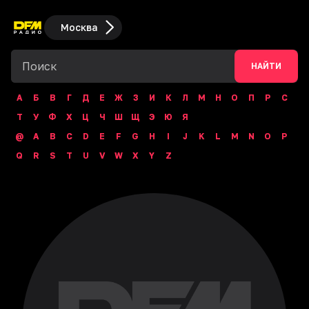
Москва
НАЙТИ
А
Б
В
Г
Д
Е
Ж
З
И
К
Л
М
Н
О
П
Р
С
Т
У
Ф
Х
Ц
Ч
Ш
Щ
Э
Ю
Я
@
A
B
C
D
E
F
G
H
I
J
K
L
M
N
O
P
Q
R
S
T
U
V
W
X
Y
Z