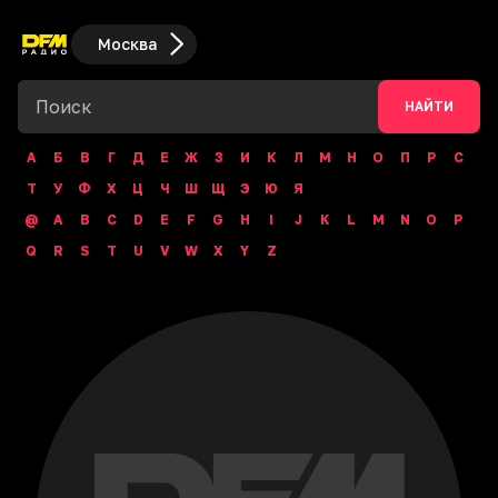
Москва
НАЙТИ
А
Б
В
Г
Д
Е
Ж
З
И
К
Л
М
Н
О
П
Р
С
Т
У
Ф
Х
Ц
Ч
Ш
Щ
Э
Ю
Я
@
A
B
C
D
E
F
G
H
I
J
K
L
M
N
O
P
Q
R
S
T
U
V
W
X
Y
Z