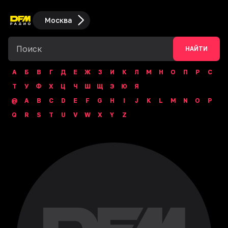
Москва
НАЙТИ
А
Б
В
Г
Д
Е
Ж
З
И
К
Л
М
Н
О
П
Р
С
Т
У
Ф
Х
Ц
Ч
Ш
Щ
Э
Ю
Я
@
A
B
C
D
E
F
G
H
I
J
K
L
M
N
O
P
Q
R
S
T
U
V
W
X
Y
Z