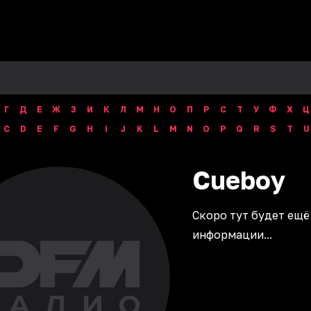
Г
Д
Е
Ж
З
И
К
Л
М
Н
О
П
Р
С
Т
У
Ф
Х
Ц
C
D
E
F
G
H
I
J
K
L
M
N
O
P
Q
R
S
T
U
Cueboy
Скоро тут будет ещё
информации...