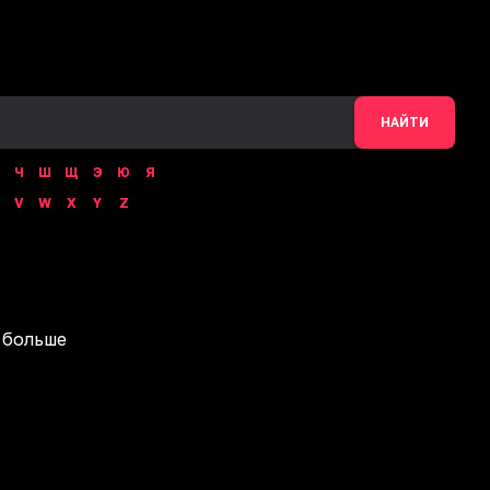
НАЙТИ
Ч
Ш
Щ
Э
Ю
Я
V
W
X
Y
Z
 больше