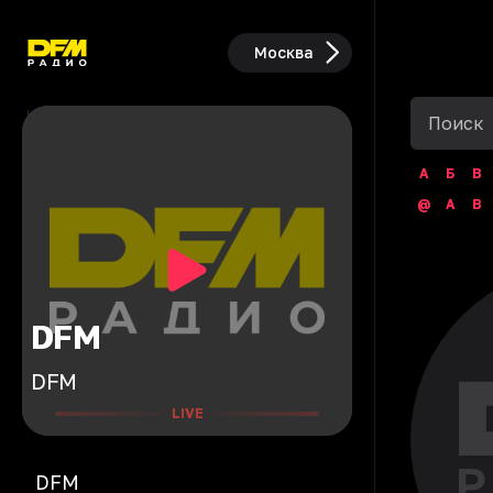
Москва
А
Б
В
@
A
B
DFM
DFM
LIVE
DFM