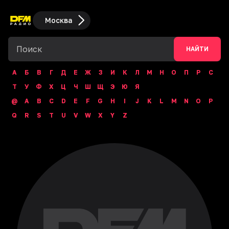
Москва
НАЙТИ
А
Б
В
Г
Д
Е
Ж
З
И
К
Л
М
Н
О
П
Р
С
Т
У
Ф
Х
Ц
Ч
Ш
Щ
Э
Ю
Я
@
A
B
C
D
E
F
G
H
I
J
K
L
M
N
O
P
Q
R
S
T
U
V
W
X
Y
Z