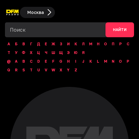
Москва
НАЙТИ
А
Б
В
Г
Д
Е
Ж
З
И
К
Л
М
Н
О
П
Р
С
Т
У
Ф
Х
Ц
Ч
Ш
Щ
Э
Ю
Я
@
A
B
C
D
E
F
G
H
I
J
K
L
M
N
O
P
Q
R
S
T
U
V
W
X
Y
Z