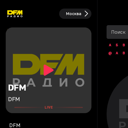
Москва
А
Б
В
@
A
B
DFM
DFM
LIVE
DFM