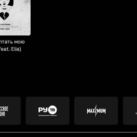
птать мою
eat. Elia)