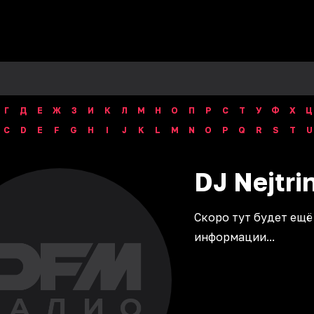
Г
Д
Е
Ж
З
И
К
Л
М
Н
О
П
Р
С
Т
У
Ф
Х
Ц
C
D
E
F
G
H
I
J
K
L
M
N
O
P
Q
R
S
T
U
DJ
Nejtri
Скоро тут будет ещё
информации...