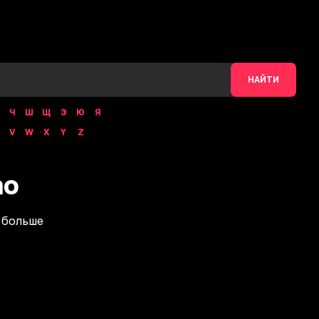
НАЙТИ
Ч
Ш
Щ
Э
Ю
Я
V
W
X
Y
Z
no
 больше