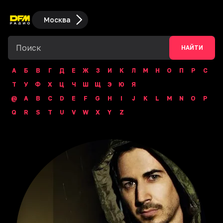
Москва
НАЙТИ
А
Б
В
Г
Д
Е
Ж
З
И
К
Л
М
Н
О
П
Р
С
Т
У
Ф
Х
Ц
Ч
Ш
Щ
Э
Ю
Я
@
A
B
C
D
E
F
G
H
I
J
K
L
M
N
O
P
Q
R
S
T
U
V
W
X
Y
Z