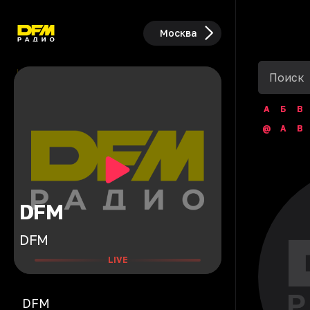
Москва
А
Б
В
@
A
B
DFM
DFM
LIVE
DFM