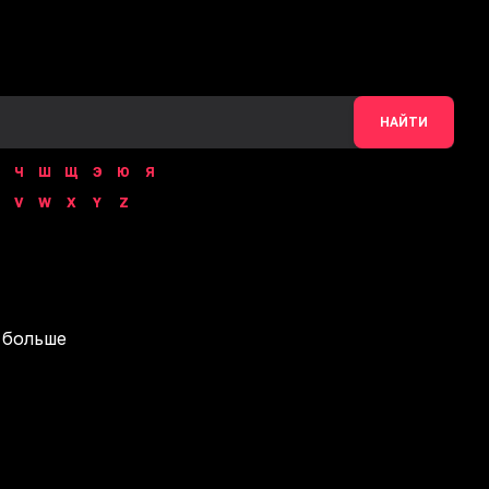
НАЙТИ
Ч
Ш
Щ
Э
Ю
Я
V
W
X
Y
Z
 больше