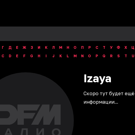
Г
Д
Е
Ж
З
И
К
Л
М
Н
О
П
Р
С
Т
У
Ф
Х
Ц
C
D
E
F
G
H
I
J
K
L
M
N
O
P
Q
R
S
T
U
Izaya
Скоро тут будет ещё
информации...