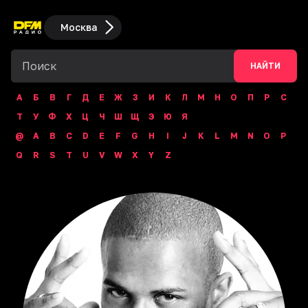
Москва
НАЙТИ
А
Б
В
Г
Д
Е
Ж
З
И
К
Л
М
Н
О
П
Р
С
Т
У
Ф
Х
Ц
Ч
Ш
Щ
Э
Ю
Я
@
A
B
C
D
E
F
G
H
I
J
K
L
M
N
O
P
Q
R
S
T
U
V
W
X
Y
Z