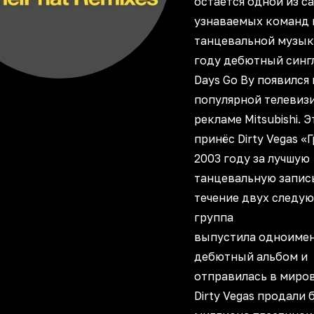
остается одной из с
узнаваемых команд 
танцевальной музык
году дебютный синг
Days Go By появился 
популярной телевиз
рекламе Mitsubishi. Э
принёс Dirty Vegas «
2003 году за лучшую
танцевальную запис
течение двух следу
группа
выпустила одноиме
дебютный альбом и
отправилась в миров
Dirty Vegas продали 