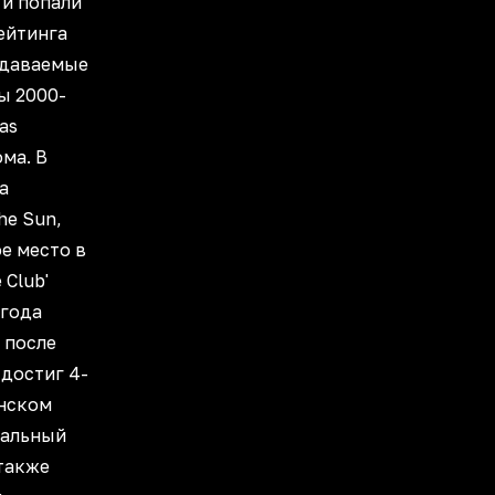
 и попали
ейтинга
одаваемые
ы 2000-
gas
ма. В
а
he Sun,
е место в
 Club'
 года
й после
 достиг 4-
анском
вальный
 также