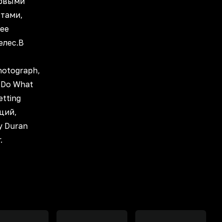
ервыми
тами,
ее
елес.В
otograph,
 Do What
etting
ций,
у Duran
.