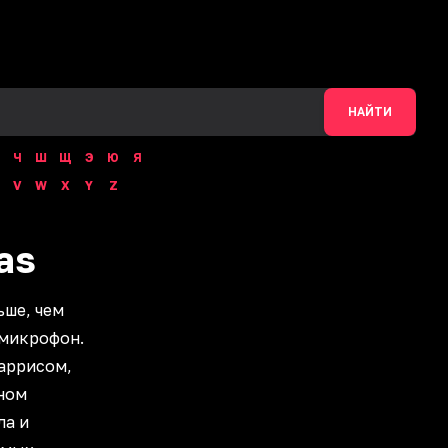
НАЙТИ
Ч
Ш
Щ
Э
Ю
Я
V
W
X
Y
Z
as
ьше, чем
 микрофон.
аррисом,
ном
ла и