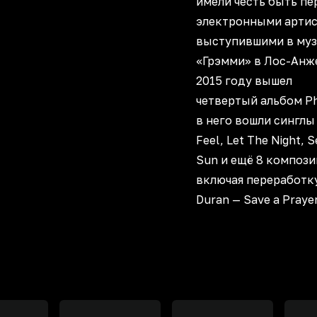
имели честь быть п
электронными артис
выступившими в муз
«Грэмми» в Лос-Анж
2015 году вышел
четвертый альбом Ph
в него вошли синглы
Feel, Let The Night, S
Sun и ещё 8 компози
включая переработк
Duran — Save a Prayer