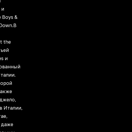
я
 и
 Boys &
g Down.В
t the
тьей
es и
рованный
Италии.
торой
 также
нджело,
в Италии,
ае,
 даже