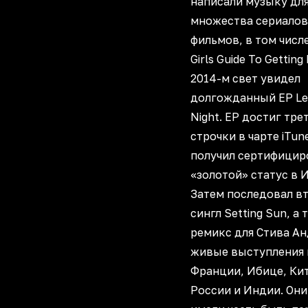
написали музыку дл
множества сериалов
фильмов, в том числе
Girls Guide To Gettin
2014-м свет увидел
долгожданный EP Le
Night. EP достиг тре
строчки в чарте iTun
получил сертифици
«золотой» статус в 
Затем последовал в
сингл Setting Sun, а
ремикс для Стива А
живые выступления 
Франции, Ибице, Кит
России и Индии. Они