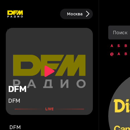
Москва
А
Б
В
@
A
B
DFM
DFM
LIVE
DFM