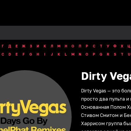
Г
Д
Е
Ж
З
И
К
Л
М
Н
О
П
Р
С
Т
У
Ф
Х
Ц
C
D
E
F
G
H
I
J
K
L
M
N
O
P
Q
R
S
T
U
Dirty
Veg
Dirty Vegas — это бол
просто два пульта и
Основанная Полом Х
Стивом Смитом и Бе
Харрисом группа бы