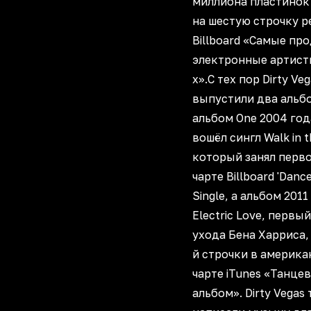
миллиона пластинок
на шестую строчку р
Billboard «Самые пр
электронные артист
х».С тех пор Dirty Ve
выпустили два альбо
альбом One 2004 год
вошёл сингл Walk in t
который занял перво
чарте Billboard 'Dance
Single, а альбом 2011
Electric Love, первы
ухода Бена Харриса,
й строчки в америк
чарте iTunes «Танце
альбом». Dirty Vegas