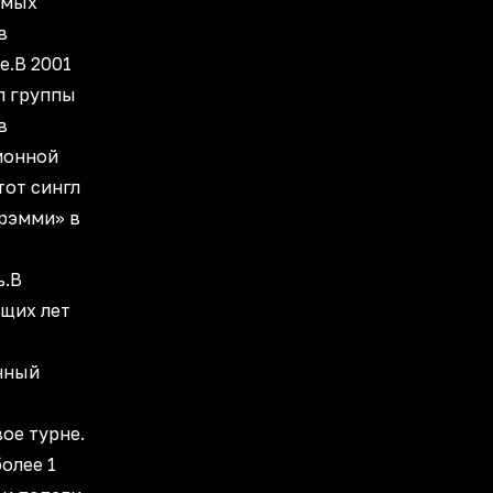
амых
в
е.В 2001
л группы
в
ионной
тот сингл
Грэмми» в
ь.В
ющих лет
нный
ое турне.
более 1