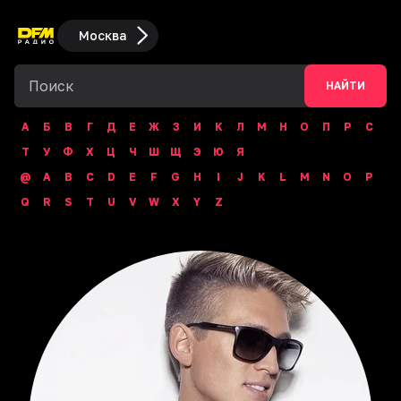
Москва
НАЙТИ
А
Б
В
Г
Д
Е
Ж
З
И
К
Л
М
Н
О
П
Р
С
Т
У
Ф
Х
Ц
Ч
Ш
Щ
Э
Ю
Я
@
A
B
C
D
E
F
G
H
I
J
K
L
M
N
O
P
Q
R
S
T
U
V
W
X
Y
Z