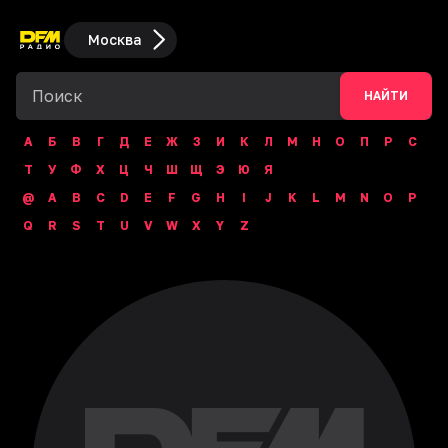
Москва
НАЙТИ
А
Б
В
Г
Д
Е
Ж
З
И
К
Л
М
Н
О
П
Р
С
Т
У
Ф
Х
Ц
Ч
Ш
Щ
Э
Ю
Я
@
A
B
C
D
E
F
G
H
I
J
K
L
M
N
O
P
Q
R
S
T
U
V
W
X
Y
Z