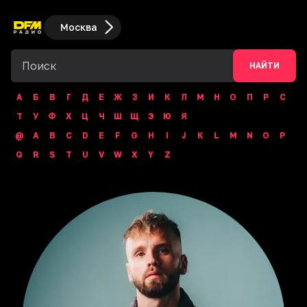
Москва
НАЙТИ
А
Б
В
Г
Д
Е
Ж
З
И
К
Л
М
Н
О
П
Р
С
Т
У
Ф
Х
Ц
Ч
Ш
Щ
Э
Ю
Я
@
A
B
C
D
E
F
G
H
I
J
K
L
M
N
O
P
Q
R
S
T
U
V
W
X
Y
Z