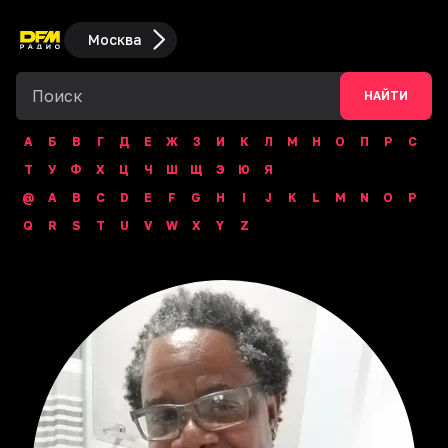
Москва
НАЙТИ
А
Б
В
Г
Д
Е
Ж
З
И
К
Л
М
Н
О
П
Р
С
Т
У
Ф
Х
Ц
Ч
Ш
Щ
Э
Ю
Я
@
A
B
C
D
E
F
G
H
I
J
K
L
M
N
O
P
Q
R
S
T
U
V
W
X
Y
Z