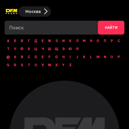
Москва
НАЙТИ
А
Б
В
Г
Д
Е
Ж
З
И
К
Л
М
Н
О
П
Р
С
Т
У
Ф
Х
Ц
Ч
Ш
Щ
Э
Ю
Я
@
A
B
C
D
E
F
G
H
I
J
K
L
M
N
O
P
Q
R
S
T
U
V
W
X
Y
Z